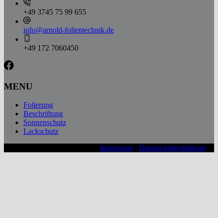
+49 3745 75 99 655
info@arnold-folientechnik.de
+49 172 7060450
MENU
Folierung
Beschriftung
Sonnenschutz
Lackschutz
© 2026 Arnold Folientechnik |
Impressum
|
Datenschutzerklärung