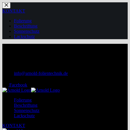
Zum
Inhalt
KONTAKT
springen
Folierung
Beschriftung
Sonnenschutz
Lackschutz
+49 172 7060450
+49 3745 75 99 655
info@arnold-folientechnik.de
Facebook
Folierung
Beschriftung
Sonnenschutz
Lackschutz
KONTAKT