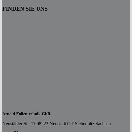
FINDEN SIE UNS
Arnold Folientechnik GbR
Neustädter Str. 11 08223 Neustadt OT Siebenhitz Sachsen