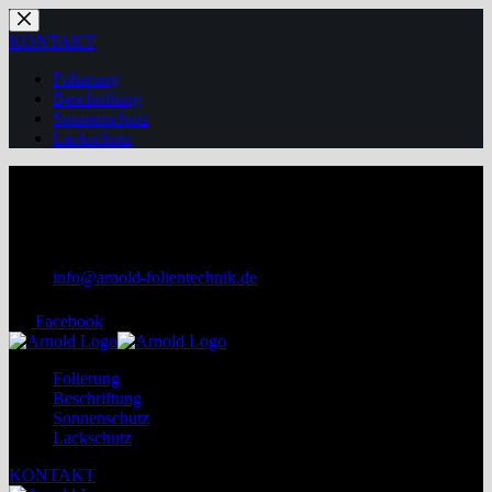
Zum
Inhalt
KONTAKT
springen
Folierung
Beschriftung
Sonnenschutz
Lackschutz
+49 172 7060450
+49 3745 75 99 655
info@arnold-folientechnik.de
Facebook
Folierung
Beschriftung
Sonnenschutz
Lackschutz
KONTAKT