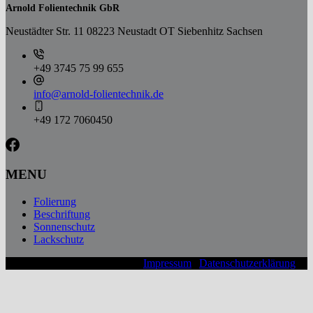
Arnold Folientechnik GbR
Neustädter Str. 11 08223 Neustadt OT Siebenhitz Sachsen
+49 3745 75 99 655
info@arnold-folientechnik.de
+49 172 7060450
MENU
Folierung
Beschriftung
Sonnenschutz
Lackschutz
© 2026 Arnold Folientechnik |
Impressum
|
Datenschutzerklärung