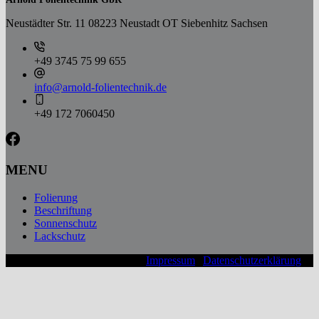
Neustädter Str. 11 08223 Neustadt OT Siebenhitz Sachsen
+49 3745 75 99 655
info@arnold-folientechnik.de
+49 172 7060450
MENU
Folierung
Beschriftung
Sonnenschutz
Lackschutz
© 2026 Arnold Folientechnik |
Impressum
|
Datenschutzerklärung