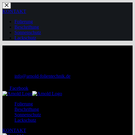
Zum
Inhalt
KONTAKT
springen
Folierung
Beschriftung
Sonnenschutz
Lackschutz
+49 172 7060450
+49 3745 75 99 655
info@arnold-folientechnik.de
Facebook
Folierung
Beschriftung
Sonnenschutz
Lackschutz
KONTAKT